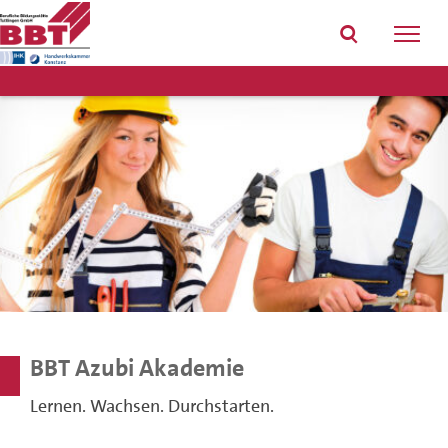
Home
Link
Toggl
auf
navig
dem
Handy
Suche
BBT Azubi Akademie
Lernen. Wachsen. Durchstarten.