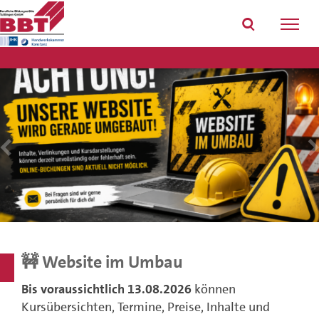
Home
Link
Toggl
auf
navig
dem
Handy
Suche
🚧 Website im Umbau
Bis voraussichtlich 13.08.2026
können
Kursübersichten, Termine, Preise, Inhalte und